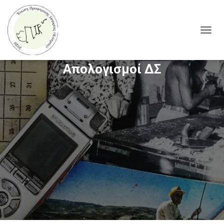
T
O
G
Απολογισμοί ΔΣ
G
L
E
N
A
V
I
G
A
T
I
O
N