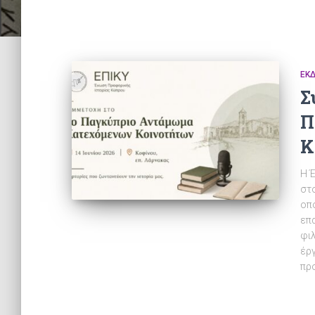
ΕΚ
Σ
Π
Κ
Η 
στ
οπο
επα
φι
έργ
πρ