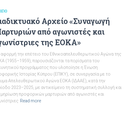
ΧΕΊΟ
ιαδικτυακό Αρχείο «Συναγωγή
αρτυριών από αγωνιστές και
γωνίστριες της ΕΟΚΑ»
 αφορμή την επέτειο του Εθνικοαπελευθερωτικού Αγώνα της
ΚΑ (1955–1959), παρουσιάζονται τα πορίσματα του
ευνητικού προγράμματος που υλοποίησε η Ένωση
φορικής Ιστορίας Κύπρου (ΕΠΙΚΥ), σε συνεργασία με το
ρυμα Απελευθερωτικού Αγώνα ΕΟΚΑ (ΙΔΑΑΕ), κατά την
ρίοδο 2023–2025, με αντικείμενο τη συστηματική συλλογή και
κμηρίωση προφορικών μαρτυριών από αγωνιστές και
ωνίστριες
Read more