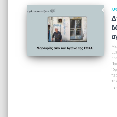
ΑΡ
Δ
Μ
α
Με
ΕΟ
ερ
Προ
Ίδ
πε
τε
αγ