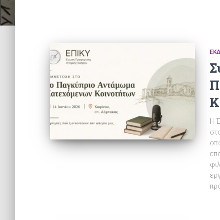
ΕΚ
Σ
Π
Κ
Η 
στ
οπο
επα
φι
έργ
πρ