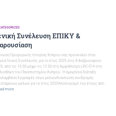
CATEGORIZED
ενική Συνέλευση ΕΠΙΚΥ &
αρουσίαση
Ένωση Προφορικής Ιστορίας Κύπρου σας προσκαλεί στην
σια Γενική Συνέλευση, για το έτος 2025 στις 8 Φεβρουαρίου
5, από τις 10:30 μέχρι τις 12:30 στο Αμφιθέατρο LRC 014 στη
βλιοθήκη του Πανεπιστημίου Κύπρου. Η ημερήσια διάταξη
ριλαμβάνει:Εγγραφές νέων μελώνΑνανέωση συνδρομής
ιστάμενων μελών για το έτος 2025Απολογισμό του έτους από
ad more