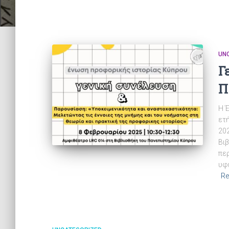
UN
Γ
Π
Η 
ετή
202
Βι
πε
υφ
Re