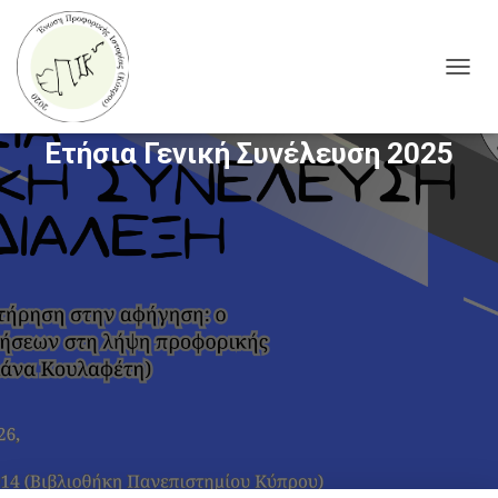
T
O
G
Ετήσια Γενική Συνέλευση 2025
G
L
E
N
A
V
I
G
A
T
I
O
N